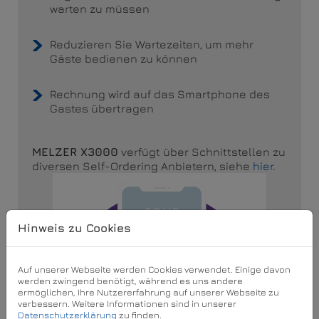
warten zu müssen
Reduzieren Sie Wartezeiten, um mehr
Gäste bedienen zu können
Rechnung wird auf das Smartphone des
Gastes übertragen
MELZER X3000
verfügt über Schnittstellen zu
diversen Self-Ordering Anbietern, siehe
hier
.
Hinweis zu Cookies
Auf unserer Webseite werden Cookies verwendet. Einige davon
werden zwingend benötigt, während es uns andere
ermöglichen, Ihre Nutzererfahrung auf unserer Webseite zu
verbessern. Weitere Informationen sind in unserer
Datenschutzerklärung
zu finden.