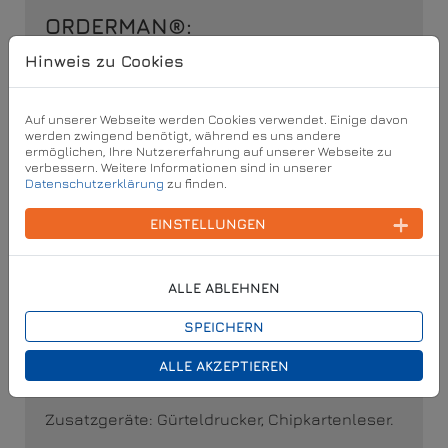
ORDERMAN®:
Hinweis zu Cookies
Der Marktführer im Bereich Mobile POS-
Systeme. Robuste Geräte, unverwüstlicher
Funk. Das sonnenlichttaugliche Display
Auf unserer Webseite werden Cookies verwendet. Einige davon
funktioniert immer, drinnen und draußen!
werden zwingend benötigt, während es uns andere
ermöglichen, Ihre Nutzererfahrung auf unserer Webseite zu
Dazu die bedienerfreundliche Eingabe mit
verbessern. Weitere Informationen sind in unserer
Datenschutzerklärung
zu finden.
Stift und Touch - für maximalen Komfort und
Geschwindigkeit.
EINSTELLUNGEN
Seine ausgereifte Technik und maximale
Funktionalität verrät den Spezialisten, und
macht ihn so attraktiv für die verschiedensten
Typen von Lokalen!
ALLE ABLEHNEN
Die Modelle DON, MAX2, SOL, sowie
SPEICHERN
Orderman5, Orderman7, Orderman9 und
Orderman10 sind kompatibel mit MELZER
ALLE AKZEPTIEREN
X3000.
Zusatzgeräte: Gürteldrucker, Chipkartenleser.