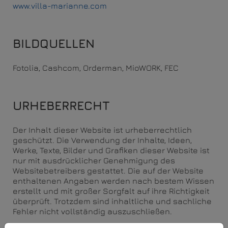
www.villa-marianne.com
BILDQUELLEN
Fotolia, Cashcom, Orderman, MioWORK, FEC
URHEBERRECHT
Der Inhalt dieser Website ist urheberrechtlich
geschützt. Die Verwendung der Inhalte, Ideen,
Werke, Texte, Bilder und Grafiken dieser Website ist
nur mit ausdrücklicher Genehmigung des
Websitebetreibers gestattet. Die auf der Website
enthaltenen Angaben werden nach bestem Wissen
erstellt und mit großer Sorgfalt auf ihre Richtigkeit
überprüft. Trotzdem sind inhaltliche und sachliche
Fehler nicht vollständig auszuschließen.